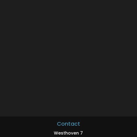
Ik ga akkoord met het privacybeleid
VERSTUUR
Contact
Westhoven 7