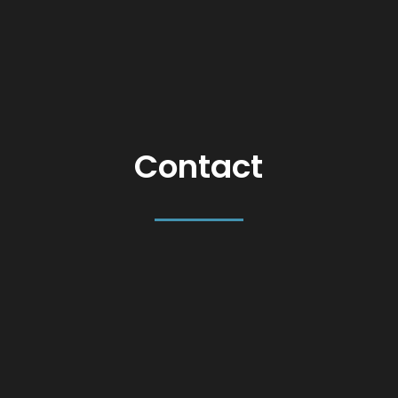
Telefoon
+31 (0) 654 366 966
Contact